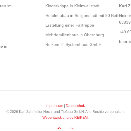
hren im
Kinderkrippe in Kleinwallstadt
Karl 
Hotelneubau in Seligenstadt mit 90 Betten
Heine
d
63839 
Erstellung einer Falltreppe
+49 6
Mehrfamilienhaus in Obernburg
buero
Reikem IT Systemhaus GmbH
e in
Impressum
|
Datenschutz
© 2026 Karl Zahnleiter Hoch- und Tiefbau GmbH. Alle Rechte vorbehalten.
Webentwicklung by REIKEM.